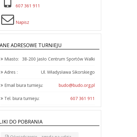
607 361 911
Napisz
ANE ADRESOWE TURNIEJU
Miasto:
38-200 Jasło Centrum Sportów Walki
Adres :
Ul. Władysława Sikorskiego
Email biura turnieju:
budo@budo.org.pl
Tel. biura turnieju:
607 361 911
LIKI DO POBRANIA
Oświadczenie - zgoda na udzia...