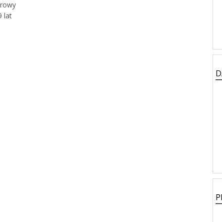
arowy
 lat
D
P