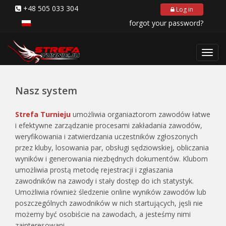
+48 505 033 304
Log in
forgot your password?
Toggl
navig
Nasz system
Strefa Turnieju
umożliwia organiaztorom zawodów łatwe
i efektywne zarządzanie procesami zakładania zawodów,
weryfikowania i zatwierdzania uczestników zgłoszonych
przez kluby, losowania par, obsługi sędziowskiej, obliczania
wyników i generowania niezbędnych dokumentów. Klubom
umożliwia prostą metodę rejestracji i zgłaszania
zawodników na zawody i stały dostęp do ich statystyk.
Umożliwia również śledzenie online wyników zawodów lub
poszczególnych zawodników w nich startujących, jęsli nie
możemy być osobiście na zawodach, a jesteśmy nimi
zainteresowani.