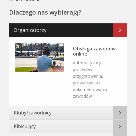
Dlaczego nas wybierają?
Organizatorzy
Obsługa zawodów
online
Automatyzacja
procesów
przygotowania,
prowadzenia i
dokumentowania
zawodów
Kluby/zawodnicy
Kibicujący